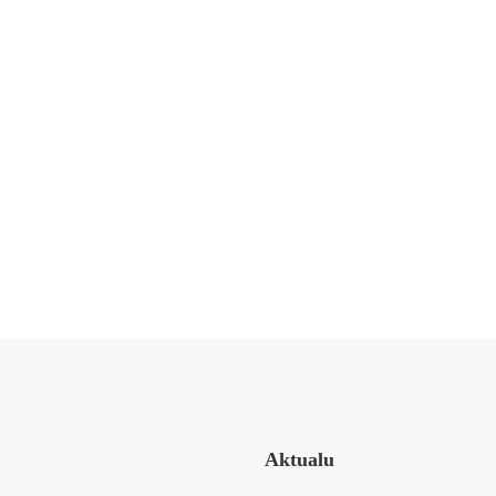
o Advanced
Aktualu