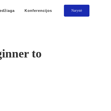
edžiaga
Konferencijos
Narystė
inner to