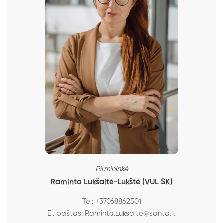
Pirmininkė
Raminta Lukšaitė-Lukštė (VUL SK)
Tel:
+37068862501
El. paštas:
Raminta.Luksaite@santa.lt