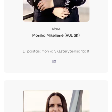
Narė
Monika Mikelienė (VUL SK)
El. paštas:
Monika.Siuksteryte@santa.lt