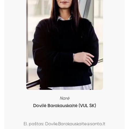
Narė
Dovilė Barakauskaitė (VUL SK)
El. paštas:
Dovile.Barakauskaite@santa.lt