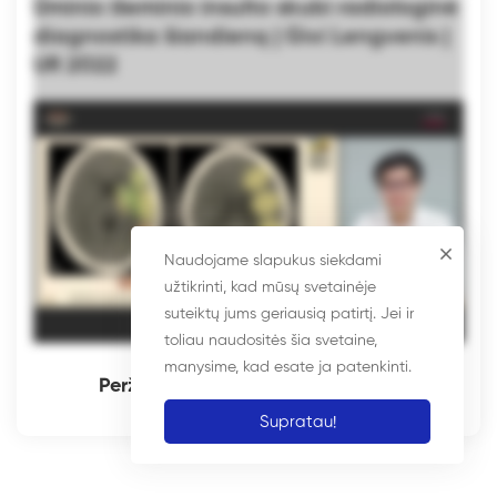
Ūminio išeminio insulto skubi radiologinė
diagnostika šiandieną | Givi Lengvenis |
UR 2022
Naudojame slapukus siekdami
užtikrinti, kad mūsų svetainėje
suteiktų jums geriausią patirtį. Jei ir
toliau naudositės šia svetaine,
manysime, kad esate ja patenkinti.
Peržiūrėti gali tik prisijungę nariai
Supratau!