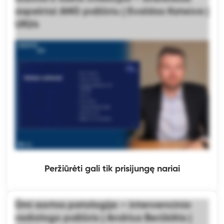
aspektai ANG požiūriu | Evaldas Kateiva |
UR24
Peržiūrėti gali tik prisijungę nariai
Ūmi aortos patologija – intervencinio
radiologo požiūris | Andrius Berūkštis |