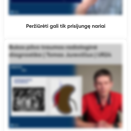
Peržiūrėti gali tik prisijungę nariai
Bukos pilvo traumos radiologinė
diagnostika | Tomas Jurevičius | UR24