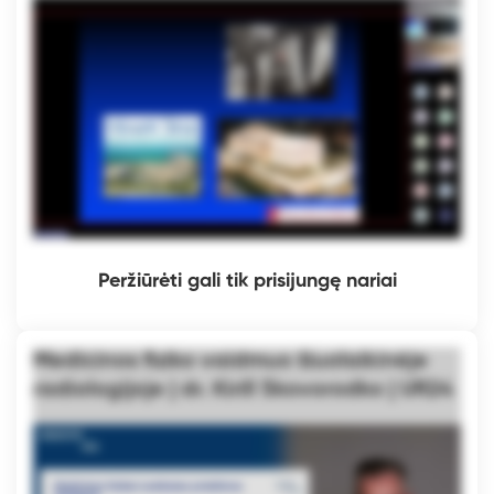
Peržiūrėti gali tik prisijungę nariai
Medicinos fiziko vaidmuo šiuolaikinėje
radiologijoje | dr. Kirill Skovorodko | UR24