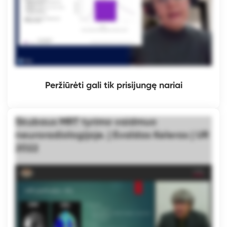
Peržiūrėti gali tik prisijungę nariai
Skubaus MRT tyrimo vaidmuo
neuroradiologijoje. | Evaldas Keleras | UR
2022