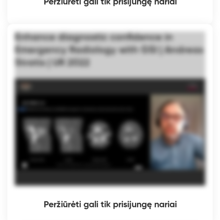
Peržiūrėti gali tik prisijungę nariai
Enhance diagnostic confidence in
Emergency Radiology with GSI | Andreas
Stratis | UR 2022
Peržiūrėti gali tik prisijungę nariai