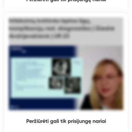
Infekcinių krūtinės ląstos ligų,
komplikacijų rad. diagnostika | Giedrė
Andrijevskienė | UR 23
Peržiūrėti gali tik prisijungę nariai