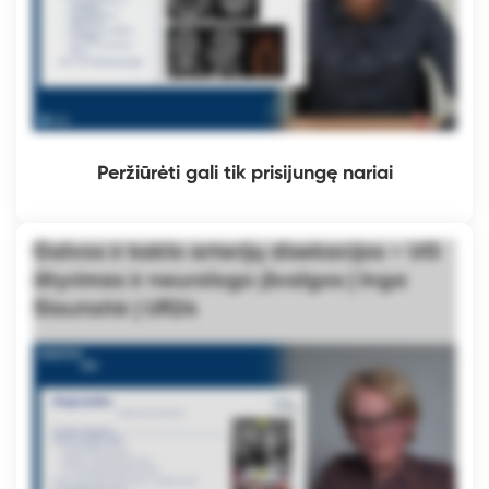
Peržiūrėti gali tik prisijungę nariai
Galvos ir kaklo arterijų disekacijos – UG
ištyrimas ir neurologo įžvalgos | Inga
Slautaitė | UR24