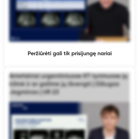
Peržiūrėti gali tik prisijungę nariai
Artefaktai urgentiniuose KT tyrimuose jų
kilmė ir ar galime jų išvengti | Džiugas
Jagminas | UR 23