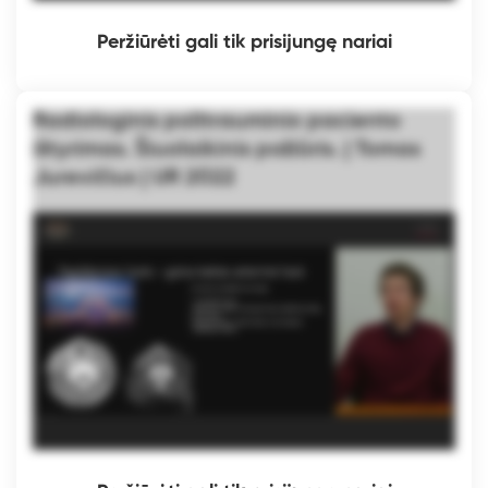
Peržiūrėti gali tik prisijungę nariai
Radiologinis politrauminio paciento
ištyrimas. Šiuolaikinis požiūris. | Tomas
Jurevičius | UR 2022