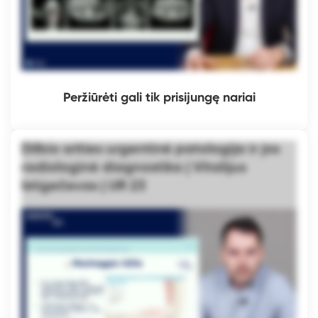
Peržiūrėti gali tik prisijungę nariai
Dilbio srities urgentinė patologija ir jos
radiologinė diagnostika | Vitalijus
Istigečevas | UR 23