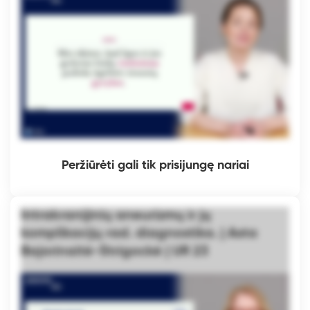
Peržiūrėti gali tik prisijungę nariai
Intrakranijinių aneurizmų ir jų
komplikacijų rad. diagnostika. | Asta
Bajorinaitė-Strigockė | UR 23