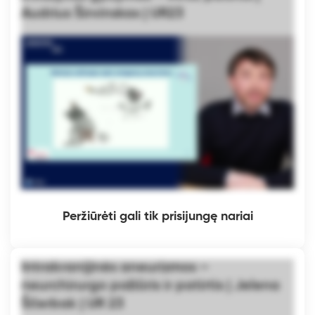
Audrius Širvinskas | UR23
Peržiūrėti gali tik prisijungę nariai
Intrakranijinės aneurizmos –
neurchirurgo požiūris ir patirtis | Jelena
Ščerbak | UR 23