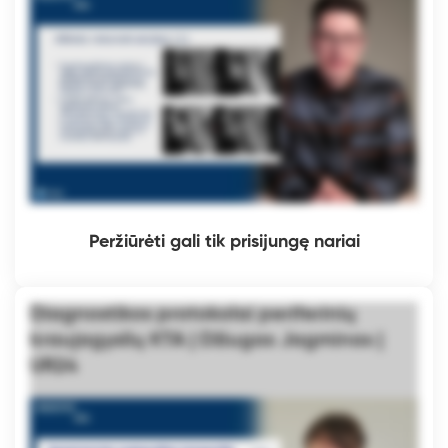
Peržiūrėti gali tik prisijungę nariai
Diagnostikos protokolai periferinių
kraujagyslių KTA | Džiugas Jagminas |
UR24