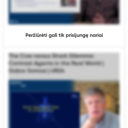
Peržiūrėti gali tik prisijungę nariai
The Cow versus Shark Dilemma:
Contrast Agents in the Real World |
Gabor Somosi | UR24