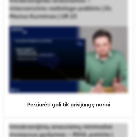
Intrakranijinės aneurizmos –
intervencinio radiologo požiūris | Dr.
Marius Kurminas | UR 23
Peržiūrėti gali tik prisijungę nariai
Intrakranijinių aneurizmų minimaliai
invazyvus gydymas – RVUL patirtis |