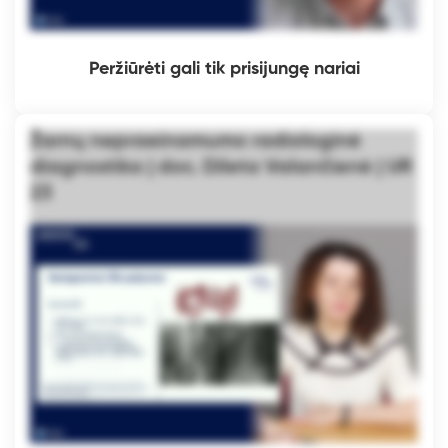
Peržiūrėti gali tik prisijungę nariai
Žarnų nepraeinamumo radiologinė
diagnostika | doc. Dileta Valančienė | UR
23