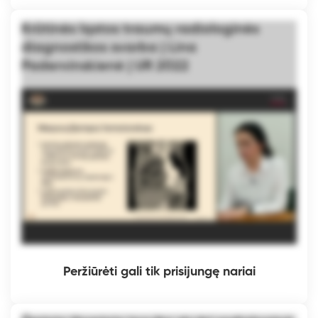
Krūtinės ląstos traumų radiologinės
diagnostikos svarba | Lina
Padervinskienė | UR 2022
Peržiūrėti gali tik prisijungę nariai