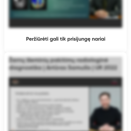
Peržiūrėti gali tik prisijungę nariai
Žarnų išeminių pakitimų radiologinė
diagnostika | Artūras Samuilis | UR 2022