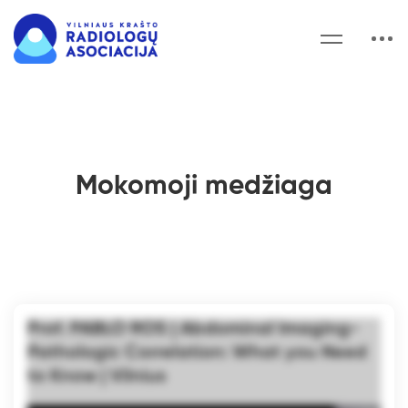
Mokomoji medžiaga
Prof. PABLO ROS | Abdominal Imaging-
Pathologic Correlation: What you Need
to Know | Vilnius