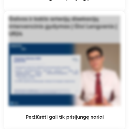
Galvos ir kaklo arterijų disekacijų
intervencinis gydymas | Givi Lengvenis |
UR24
Peržiūrėti gali tik prisijungę nariai