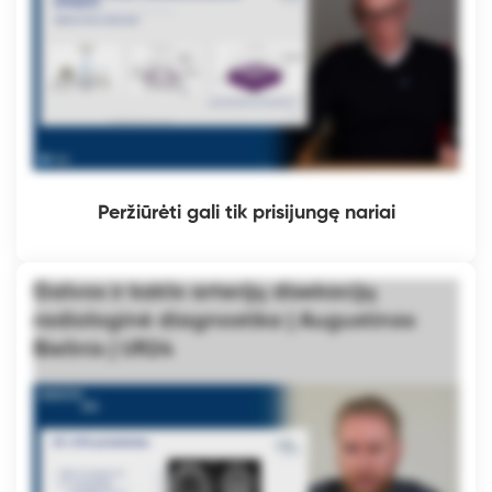
Peržiūrėti gali tik prisijungę nariai
Galvos ir kaklo arterijų disekacijų
radiologinė diagnostika | Augustinas
Bielinis | UR24