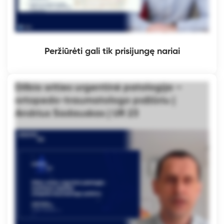
Peržiūrėti gali tik prisijungę nariai
Dilbio srities urgentinė patologija –
ortopedo-traumatologo požiūriu |
Andrius Sadauskas | UR 23