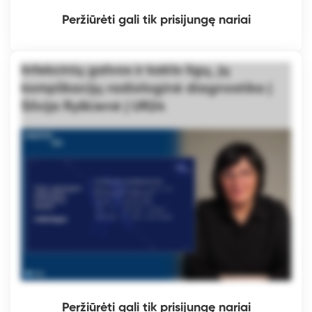
Peržiūrėti gali tik prisijungę nariai
Infekcinių galvos ir kaklo ligų, jų
komplikacijų radiologinė diagnostika |
Silvija Ryškienė | UR24
Peržiūrėti gali tik prisijungę nariai