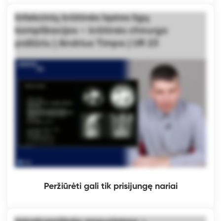
Infekcinių krūtinės ląstos ligų
komplikacijos – krūtinės chirurgo
požiūriu | Andrius Timpa | UR 23
Peržiūrėti gali tik prisijungę nariai