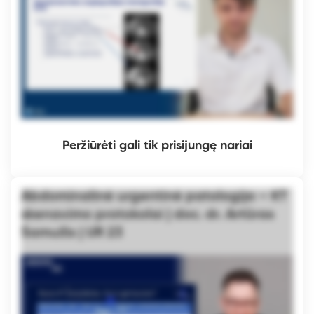
Peržiūrėti gali tik prisijungę nariai
Abdominalinė urgentinė patologija – KT
skenavimo protokolai | doc. dr. Artūras
Samuilis | UR 23