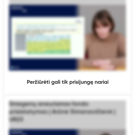
Peržiūrėti gali tik prisijungę nariai
Smegenų aneurizmos fondo
prisistatymas | Arūnė Simanavičienė |
UR23