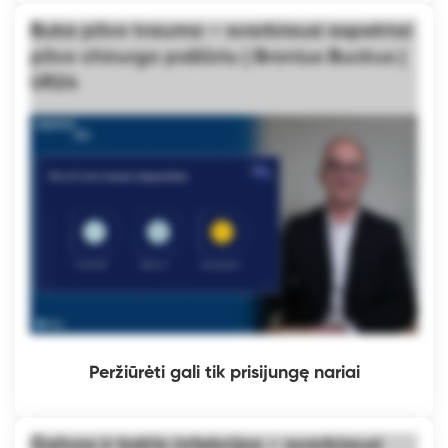
Buka pilvo trauma – svarbiausi aspektai
pilvo chirurgo požiūriu | Bronius Buckus |
UR24
Peržiūrėti gali tik prisijungę nariai
Galvos ir kaklo infekcijos – svarbiausi