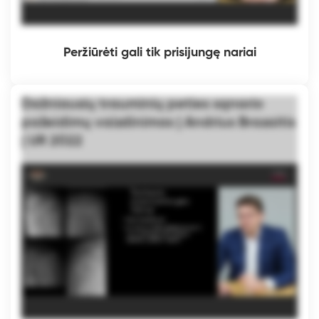
Peržiūrėti gali tik prisijungę nariai
Dažniausių trauminių peties sąnario
pažeidimų vaizdinimas | Andrius Brazaitis
| UR 2022