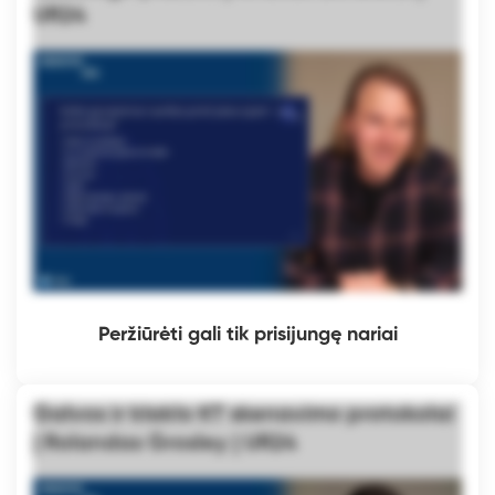
UR24
Peržiūrėti gali tik prisijungę nariai
Galvos ir kIaklo KT skenavimo protokolai
| Rolandas Grosley | UR24