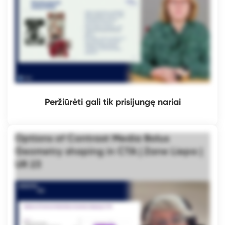
Peržiūrėti gali tik prisijungę nariai
Options of Contrast Media Bolus
Geometry shaping in CTA | Zane Liepa |
UR 23