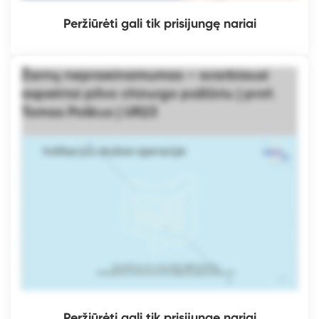
Peržiūrėti gali tik prisijungę nariai
Žarnų nepraeinamumas – svarbiausi
aspektai pilvo chirurgo požiūriu | prof.
Tomas Poškus | UR23
Peržiūrėti gali tik prisijungę nariai