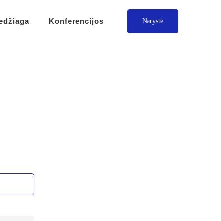
edžiaga
Konferencijos
Narystė