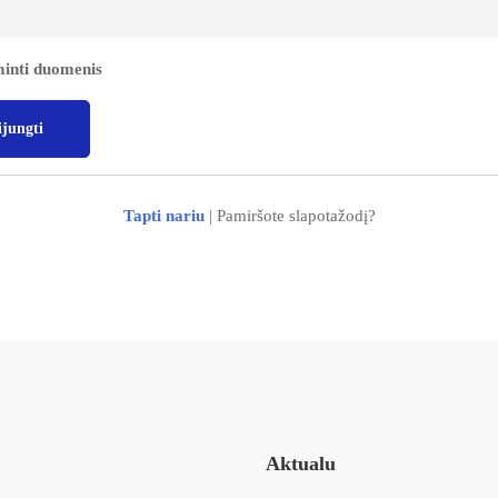
inti duomenis
Tapti nariu
|
Pamiršote slapotažodį?
Aktualu