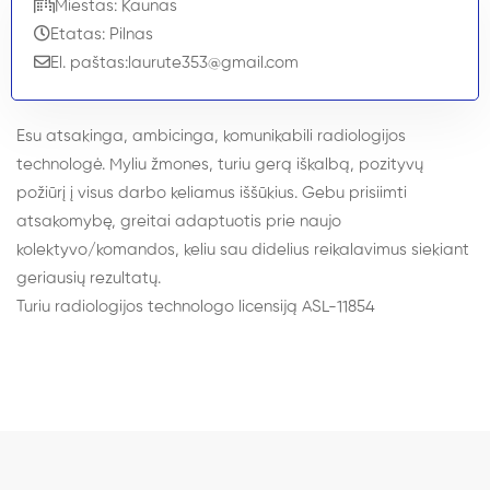
Miestas: Kaunas
Etatas: Pilnas
El. paštas:
laurute353@gmail.com
Esu atsakinga, ambicinga, komunikabili radiologijos
technologė. Myliu žmones, turiu gerą iškalbą, pozityvų
požiūrį į visus darbo keliamus iššūkius. Gebu prisiimti
atsakomybę, greitai adaptuotis prie naujo
kolektyvo/komandos, keliu sau didelius reikalavimus siekiant
geriausių rezultatų.
Turiu radiologijos technologo licensiją ASL-11854