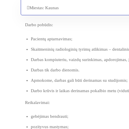
Miestas: Kaunas
Darbo pobūdis:
Pacientų aptarnavimas;
Skaitmeninių radiologinių tyrimų atlikimas – dentalin
Darbas kompiuteriu, vaizdų surinkimas, apdorojimas, 
Darbas tik darbo dienomis.
Apmokome, darbas gali būti derinamas su studijomis;
Darbo krūvis ir laikas derinamas pokalbio metu (vidutin
Reikalavimai:
gebėjimas bendrauti;
pozityvus mastymas;