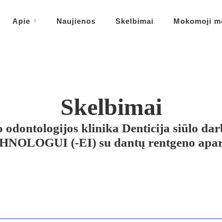
Apie
Naujienos
Skelbimai
Mokomoji m
Skelbimai
o odontologijos klinika Denticija siūl
NOLOGUI (-EI) su dantų rentgeno apar