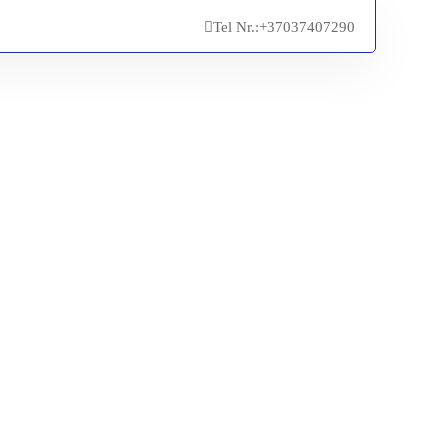
Tel Nr.:
+37037407290