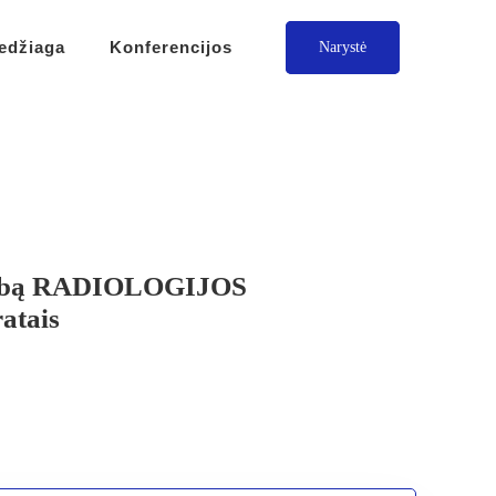
edžiaga
Konferencijos
Narystė
o darbą RADIOLOGIJOS
atais