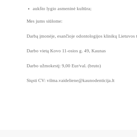
aukšto lygio asmeninė kultūra;
Mes jums siūlome:
Darbą įmonėje, esančioje odontologijos klinikų Lietuvos t
Darbo vietą Kovo 11-osios g. 49, Kaunas
Darbo užmokestį: 9,00 Eur/val. (bruto)
Siųsti CV: vilma.vaideliene@kaunodenticija.lt