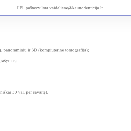
El. paštas:
vilma.vaideliene@kaunodenticija.lt
ių, panoraminių ir 3D (kompiuterinė tomografija);
įrašymas;
iškai 30 val. per savaitę).