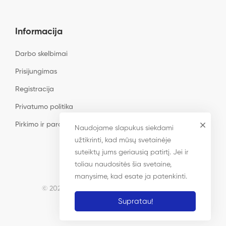
Informacija
Darbo skelbimai
Prisijungimas
Registracija
Privatumo politika
Pirkimo ir pardavimo taisyklės
Naudojame slapukus siekdami
užtikrinti, kad mūsų svetainėje
suteiktų jums geriausią patirtį. Jei ir
toliau naudositės šia svetaine,
manysime, kad esate ja patenkinti.
© 2023 Radiologija.lt. Visos teisės saugomos
Supratau!