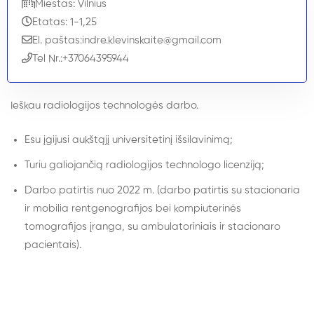
Miestas: Vilnius
Etatas: 1-1,25
El. paštas:
indre.klevinskaite@gmail.com
Tel Nr.:
+37064395944
Ieškau radiologijos technologės darbo.
Esu įgijusi aukštąjį universitetinį išsilavinimą;
Turiu galiojančią radiologijos technologo licenziją;
Darbo patirtis nuo 2022 m. (darbo patirtis su stacionaria
ir mobilia rentgenografijos bei kompiuterinės
tomografijos įranga, su ambulatoriniais ir stacionaro
pacientais).