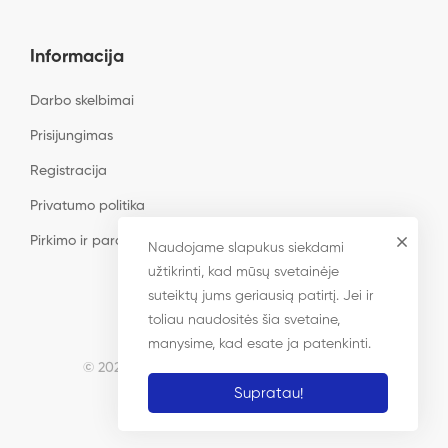
Informacija
Darbo skelbimai
Prisijungimas
Registracija
Privatumo politika
Pirkimo ir pardavimo taisyklės
Naudojame slapukus siekdami
užtikrinti, kad mūsų svetainėje
suteiktų jums geriausią patirtį. Jei ir
toliau naudositės šia svetaine,
manysime, kad esate ja patenkinti.
© 2023 Radiologija.lt. Visos teisės saugomos
Supratau!