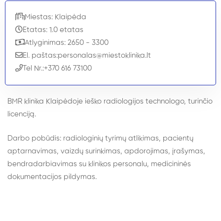
Miestas: Klaipėda
Etatas: 1.0 etatas
Atlyginimas: 2650 - 3300
El. paštas:
personalas@miestoklinika.lt
Tel Nr.:
+370 616 73100
BMR klinika Klaipėdoje ieško radiologijos technologo, turinčio
licenciją.
Darbo pobūdis: radiologinių tyrimų atlikimas, pacientų
aptarnavimas, vaizdų surinkimas, apdorojimas, įrašymas,
bendradarbiavimas su klinikos personalu, medicininės
dokumentacijos pildymas.