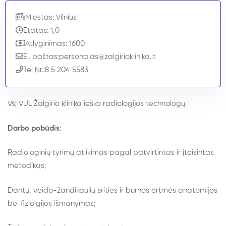
Miestas: Vilnius
Etatas: 1,0
Atlyginimas: 1600
El. paštas:
personalas@zalgirioklinika.lt
Tel Nr.:
8 5 204 5583
VšĮ VUL Žalgirio klinika ieško radiologijos technologų.
Darbo pobūdis
:
Radiologinių tyrimų atlikimas pagal patvirtintas ir įteisintas
metodikas;
Dantų, veido-žandikaulių srities ir burnos ertmės anatomijos
bei fiziolgijos išmanymas;