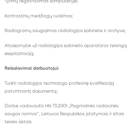
Tyrimų registravimas kompiuteryje;
Kontrastinių medžiagų ruošimas;
Radiogramų saugojimas radiologijos kabinete ir archyve;
Atsakomybė už radiologijos kabineto aparatūros teisingą
eksploataciją;
Reikalavimai darbuotojui:
Turėti radiologijos technologo profesinę kvalifikaciją
patvirtinantį dokumentą;
Darbe vadovautis HN 73:2001 „Pagrindinės radiacinės
saugos normos”, Lietuvos Respublikos įstatymais ir kitais
teisės aktais.